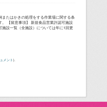
例またはかきの処理をする作業場に関する条
。 【留意事項】 新規食品営業許認可施設
可施設一覧（全施設）については年に1回更
キュメント
).