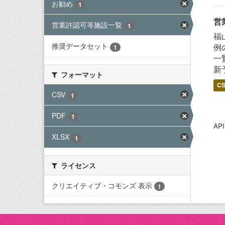
お勧め
1
営
営業許認可等施設一覧
1
福
推奨データセット
例
1
一
新
フォーマット
C
CSV
1
PDF
1
A
XLSX
1
ライセンス
クリエイティブ・コモンズ 表示
1