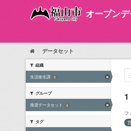
ス
キ
オープンデ
ッ
プ
し
て
内
容
データセット
へ
組織
生活衛生課
1
グループ
推奨データセット
1
フ
タグ