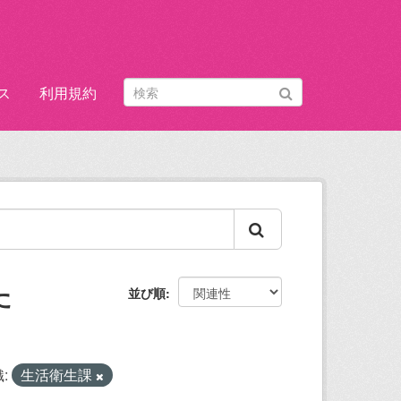
ス
利用規約
た
並び順
:
生活衛生課