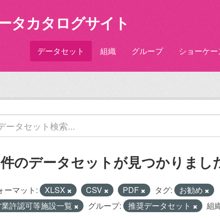
ータカタログサイト
データセット
組織
グループ
ショーケー
1 件のデータセットが見つかりまし
ォーマット:
XLSX
CSV
PDF
タグ:
お勧め
営業許認可等施設一覧
グループ:
推奨データセット
組織