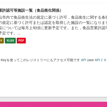
業許認可等施設一覧（食品衛生関係）
山市内で食品衛生法の規定に基づく許可，食品衛生に関する条
の規定に基づく許可または認定を取得した施設の一覧になります
覧については毎月上旬頃に更新予定です。また，食品営業許認
予定です。...
SV
XLSX
PDF
PI Keyを使ってこのレジストリーにもアクセス可能です
API
(see
APIド