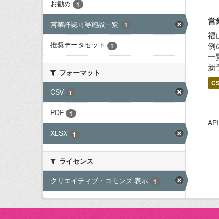
お勧め
1
営
営業許認可等施設一覧
1
福
推奨データセット
例
1
一
新
フォーマット
C
CSV
1
PDF
1
A
XLSX
1
ライセンス
クリエイティブ・コモンズ 表示
1