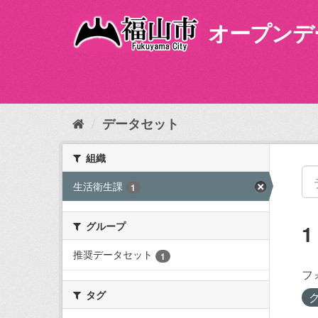
ス
キ
オープンデ
ッ
プ
し
て
内
容
データセット
へ
組織
生活衛生課
1
グループ
推奨データセット
1
フ
タグ