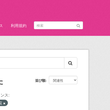
ス
利用規約
た
並び順
ンス:
覧