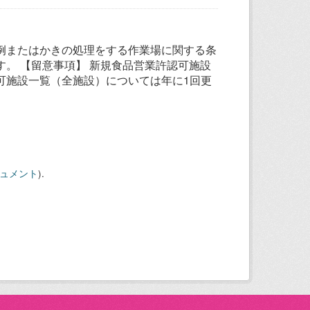
例またはかきの処理をする作業場に関する条
。 【留意事項】 新規食品営業許認可施設
可施設一覧（全施設）については年に1回更
キュメント
).