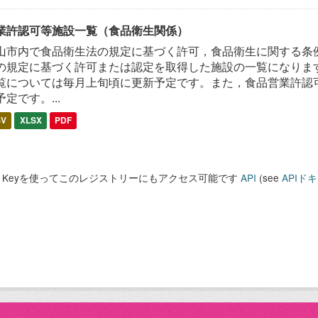
業許認可等施設一覧（食品衛生関係）
山市内で食品衛生法の規定に基づく許可，食品衛生に関する条
の規定に基づく許可または認定を取得した施設の一覧になります
覧については毎月上旬頃に更新予定です。また，食品営業許認
予定です。...
SV
XLSX
PDF
PI Keyを使ってこのレジストリーにもアクセス可能です
API
(see
APIド