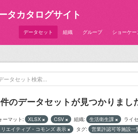
ータカタログサイト
データセット
組織
グループ
ショーケー
1 件のデータセットが見つかりまし
ォーマット:
XLSX
CSV
組織:
生活衛生課
ライセ
クリエイティブ・コモンズ 表示
タグ:
営業許認可等施設一