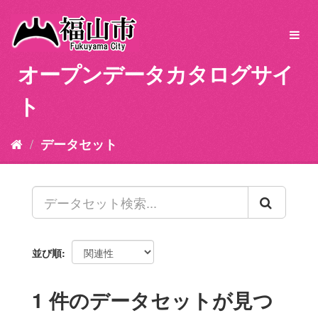
ス
キ
Toggl
ッ
navig
プ
オープンデータカタログサイ
し
て
ト
内
容
へ
データセット
並び順
1 件のデータセットが見つ