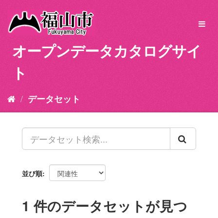
ス
キ
Toggl
ッ
navig
プ
オープンデータカタログサイ
し
て
ト
内
容
へ
データセット
並び順
1 件のデータセットが見つ