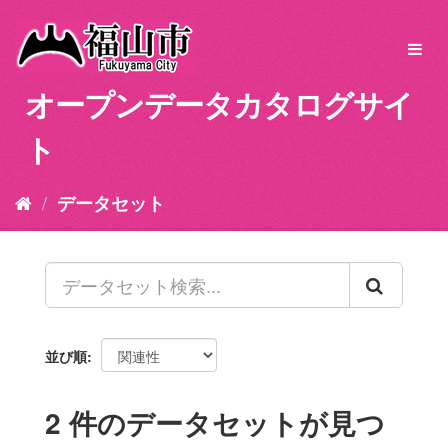
ス
キ
Toggl
ッ
navig
プ
オープンデータカタログサイ
し
て
ト
内
容
へ
データセット
並び順
2 件のデータセットが見つ