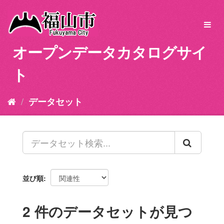
ス
キ
Toggl
ッ
navig
プ
オープンデータカタログサイ
し
て
ト
内
容
へ
データセット
並び順
2 件のデータセットが見つ