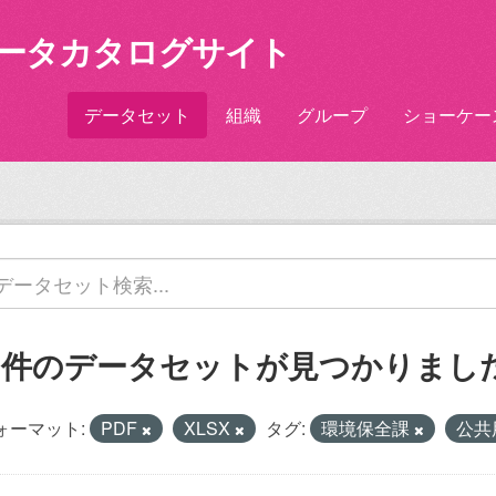
ータカタログサイト
データセット
組織
グループ
ショーケー
2 件のデータセットが見つかりまし
ォーマット:
PDF
XLSX
タグ:
環境保全課
公共