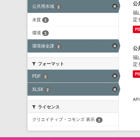
公
公共用水域
2
福
定
水質
2
P
環境
2
環境保全課
2
公
福
フォーマット
定
P
PDF
2
XLSX
2
A
ライセンス
クリエイティブ・コモンズ 表示
2