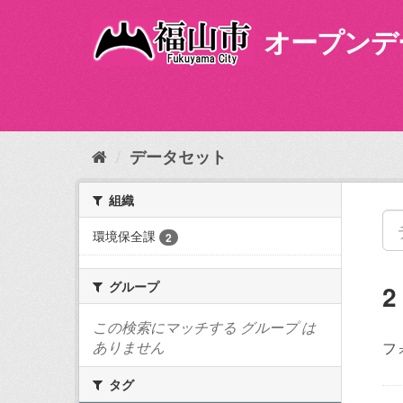
ス
キ
オープンデ
ッ
プ
し
て
内
容
データセット
へ
組織
環境保全課
2
グループ
この検索にマッチする グループ は
ありません
フ
タグ