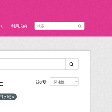
ス
利用規約
た
並び順
用水域