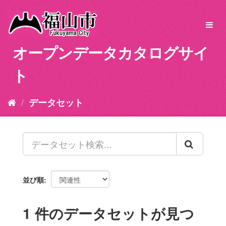
ス
キ
Toggl
ッ
navig
プ
オープンデータカタログサイ
し
て
ト
内
容
へ
データセット
並び順
1 件のデータセットが見つ