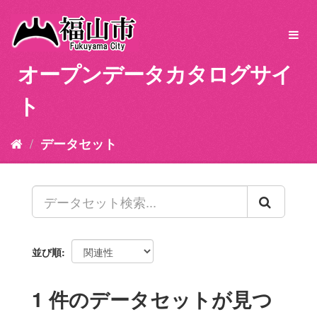
ス
キ
Toggl
ッ
navig
プ
オープンデータカタログサイ
し
て
ト
内
容
へ
データセット
並び順
1 件のデータセットが見つ