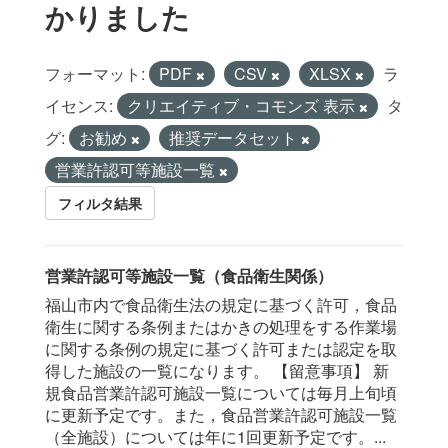
かりました
フォーマット:
PDF
CSV
XLSX
ラ
イセンス:
クリエイティブ・コモンズ 表示
タ
グ:
お勧め
推奨データセット
営業許認可等施設一覧
フィルタ結果
営業許認可等施設一覧（食品衛生関係）
福山市内で食品衛生法の規定に基づく許可，食品
衛生に関する条例またはかきの処理をする作業場
に関する条例の規定に基づく許可または認定を取
得した施設の一覧になります。 【留意事項】 新
規食品営業許認可施設一覧については毎月上旬頃
に更新予定です。また，食品営業許認可施設一覧
（全施設）については年に1回更新予定です。...