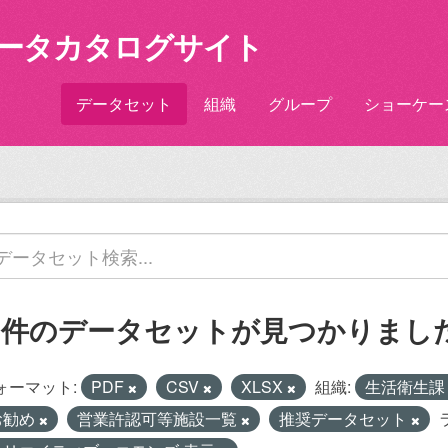
ータカタログサイト
データセット
組織
グループ
ショーケー
1 件のデータセットが見つかりまし
ォーマット:
PDF
CSV
XLSX
組織:
生活衛生
お勧め
営業許認可等施設一覧
推奨データセット