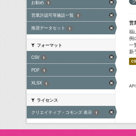
お勧め
1
営業許認可等施設一覧
1
営
推奨データセット
1
福
例
一
フォーマット
新
CSV
1
C
PDF
1
XLSX
1
A
ライセンス
クリエイティブ・コモンズ 表示
1