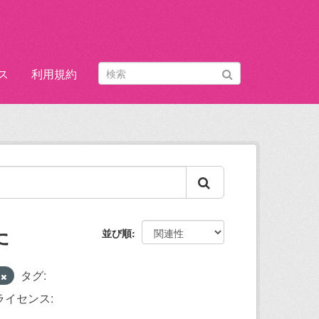
ス
利用規約
た
並び順
課
タグ:
ライセンス: