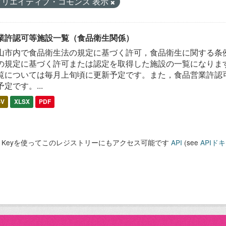
クリエイティブ・コモンズ 表示
業許認可等施設一覧（食品衛生関係）
山市内で食品衛生法の規定に基づく許可，食品衛生に関する条
の規定に基づく許可または認定を取得した施設の一覧になります
覧については毎月上旬頃に更新予定です。また，食品営業許認
予定です。...
SV
XLSX
PDF
PI Keyを使ってこのレジストリーにもアクセス可能です
API
(see
APIド