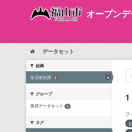
ス
キ
オープンデ
ッ
プ
し
て
内
容
データセット
へ
組織
生活衛生課
1
グループ
推奨データセット
1
フ
タグ