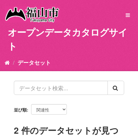
ス
キ
Toggl
ッ
navig
プ
オープンデータカタログサイ
し
て
ト
内
容
へ
データセット
並び順
2 件のデータセットが見つ