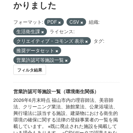
かりました
フォーマット:
PDF
CSV
組織:
生活衛生課
ライセンス:
クリエイティブ・コモンズ 表示
タグ:
推奨データセット
営業許認可等施設一覧
フィルタ結果
営業許認可等施設一覧（環境衛生関係）
2026年6月末時点 福山市内の理容師法、美容師
法、クリーニング業法、旅館業法、公衆浴場法、
興行場法に該当する施設、建築物における衛生的
環境の確保に関する法律の登録事業者の一覧を掲
載しています。 ※既に廃止された施設を掲載して
いる場合もあります。 ※CSVデータで認識されな