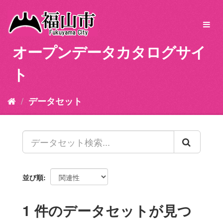
ス
キ
Toggl
ッ
navig
プ
オープンデータカタログサイ
し
て
ト
内
容
へ
データセット
並び順
1 件のデータセットが見つ