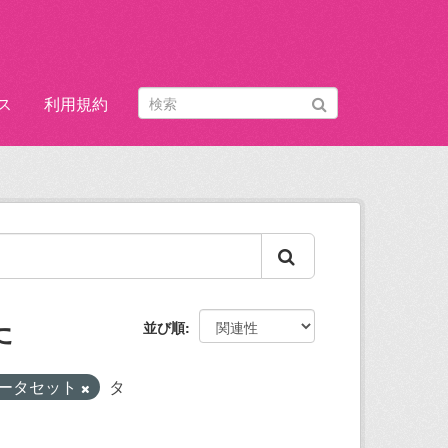
ス
利用規約
た
並び順
ータセット
タ