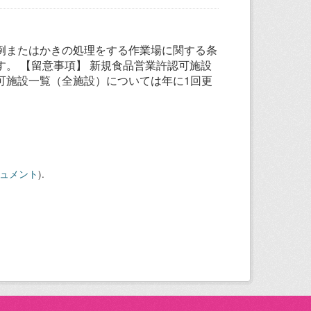
例またはかきの処理をする作業場に関する条
。 【留意事項】 新規食品営業許認可施設
可施設一覧（全施設）については年に1回更
キュメント
).