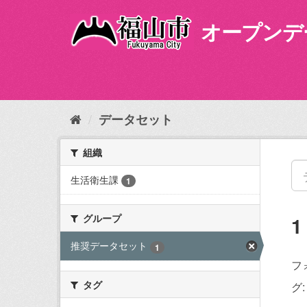
ス
キ
オープンデ
ッ
プ
し
て
内
容
データセット
へ
組織
生活衛生課
1
グループ
推奨データセット
1
フ
タグ
グ: