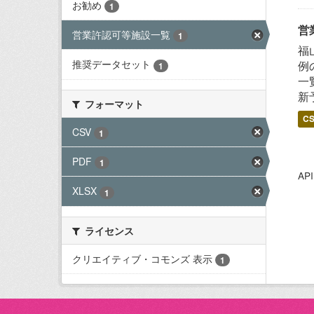
お勧め
1
営
営業許認可等施設一覧
1
福
推奨データセット
例
1
一
新
フォーマット
C
CSV
1
PDF
1
A
XLSX
1
ライセンス
クリエイティブ・コモンズ 表示
1