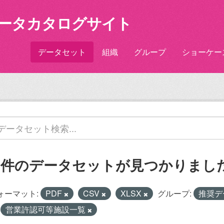
ータカタログサイト
データセット
組織
グループ
ショーケー
1 件のデータセットが見つかりまし
ォーマット:
PDF
CSV
XLSX
グループ:
推奨デ
営業許認可等施設一覧