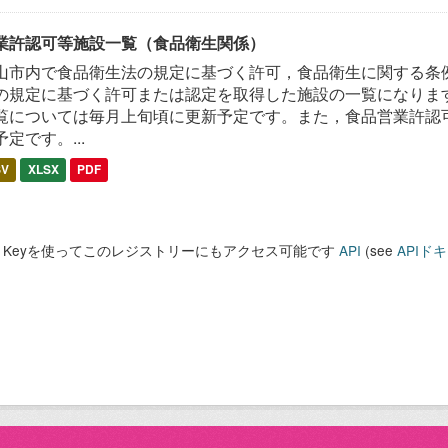
業許認可等施設一覧（食品衛生関係）
山市内で食品衛生法の規定に基づく許可，食品衛生に関する条
の規定に基づく許可または認定を取得した施設の一覧になります
覧については毎月上旬頃に更新予定です。また，食品営業許認
予定です。...
SV
XLSX
PDF
PI Keyを使ってこのレジストリーにもアクセス可能です
API
(see
APIド