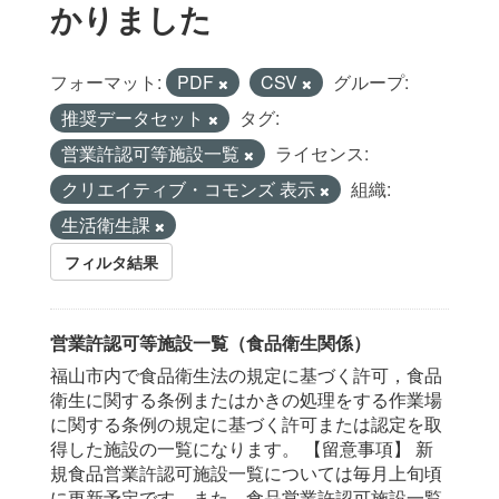
かりました
フォーマット:
PDF
CSV
グループ:
推奨データセット
タグ:
営業許認可等施設一覧
ライセンス:
クリエイティブ・コモンズ 表示
組織:
生活衛生課
フィルタ結果
営業許認可等施設一覧（食品衛生関係）
福山市内で食品衛生法の規定に基づく許可，食品
衛生に関する条例またはかきの処理をする作業場
に関する条例の規定に基づく許可または認定を取
得した施設の一覧になります。 【留意事項】 新
規食品営業許認可施設一覧については毎月上旬頃
に更新予定です。また，食品営業許認可施設一覧