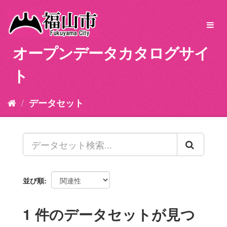
ス
キ
Toggl
ッ
navig
プ
オープンデータカタログサイ
し
て
ト
内
容
へ
データセット
並び順
1 件のデータセットが見つ