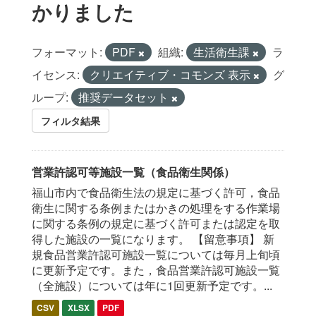
かりました
フォーマット:
PDF
組織:
生活衛生課
ラ
イセンス:
クリエイティブ・コモンズ 表示
グ
ループ:
推奨データセット
フィルタ結果
営業許認可等施設一覧（食品衛生関係）
福山市内で食品衛生法の規定に基づく許可，食品
衛生に関する条例またはかきの処理をする作業場
に関する条例の規定に基づく許可または認定を取
得した施設の一覧になります。 【留意事項】 新
規食品営業許認可施設一覧については毎月上旬頃
に更新予定です。また，食品営業許認可施設一覧
（全施設）については年に1回更新予定です。...
CSV
XLSX
PDF