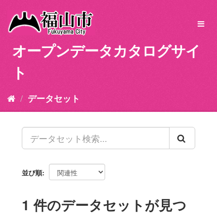
ス
キ
Toggl
ッ
navig
プ
オープンデータカタログサイ
し
て
ト
内
容
へ
データセット
並び順
1 件のデータセットが見つ