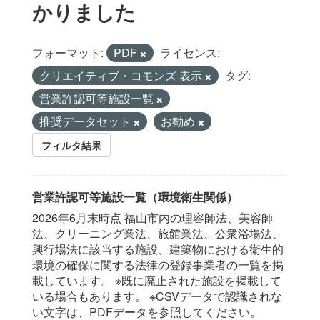
かりました
フォーマット:
PDF
ライセンス:
クリエイティブ・コモンズ 表示
タグ:
営業許認可等施設一覧
推奨データセット
お勧め
フィルタ結果
営業許認可等施設一覧（環境衛生関係）
2026年6月末時点 福山市内の理容師法、美容師
法、クリーニング業法、旅館業法、公衆浴場法、
興行場法に該当する施設、建築物における衛生的
環境の確保に関する法律の登録事業者の一覧を掲
載しています。 ※既に廃止された施設を掲載して
いる場合もあります。 ※CSVデータで認識されな
い文字は、PDFデータを参照してください。