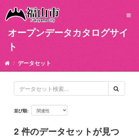
ス
キ
Toggl
ッ
navig
プ
オープンデータカタログサイ
し
て
ト
内
容
へ
データセット
並び順
2 件のデータセットが見つ