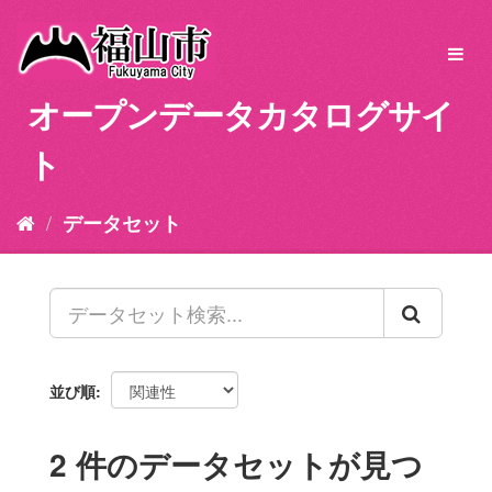
ス
キ
Toggl
ッ
navig
プ
オープンデータカタログサイ
し
て
ト
内
容
へ
データセット
並び順
2 件のデータセットが見つ