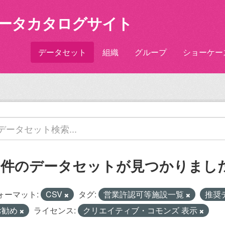
ータカタログサイト
データセット
組織
グループ
ショーケー
2 件のデータセットが見つかりまし
ォーマット:
CSV
タグ:
営業許認可等施設一覧
推奨
お勧め
ライセンス:
クリエイティブ・コモンズ 表示