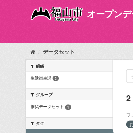
ス
キ
オープンデ
ッ
プ
し
て
内
容
データセット
へ
組織
生活衛生課
2
グループ
推奨データセット
1
フ
タグ