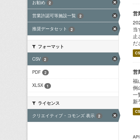
お勧め
2
営
営業許認可等施設一覧
2
2
推奨データセット
当
2
止
だ
フォーマット
C
CSV
2
営
PDF
2
福
XLSX
1
例
一
新
ライセンス
C
クリエイティブ・コモンズ 表示
2
A