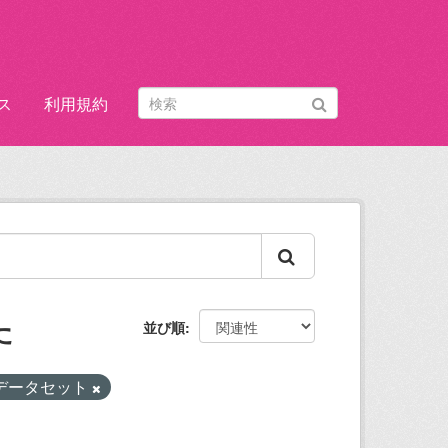
ス
利用規約
た
並び順
データセット