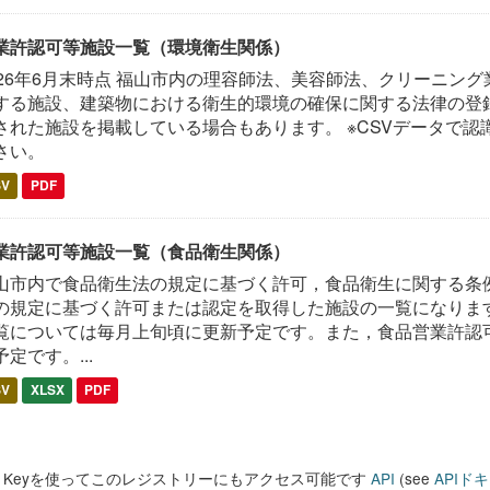
業許認可等施設一覧（環境衛生関係）
026年6月末時点 福山市内の理容師法、美容師法、クリーニン
する施設、建築物における衛生的環境の確保に関する法律の登録
された施設を掲載している場合もあります。 ※CSVデータで認
さい。
SV
PDF
業許認可等施設一覧（食品衛生関係）
山市内で食品衛生法の規定に基づく許可，食品衛生に関する条
の規定に基づく許可または認定を取得した施設の一覧になります
覧については毎月上旬頃に更新予定です。また，食品営業許認
予定です。...
SV
XLSX
PDF
PI Keyを使ってこのレジストリーにもアクセス可能です
API
(see
APIド