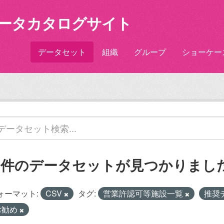
ータカタログサイト
データセット
組織
グループ
ショーケー
2 件のデータセットが見つかりまし
ォーマット:
CSV
タグ:
営業許認可等施設一覧
推奨
お勧め