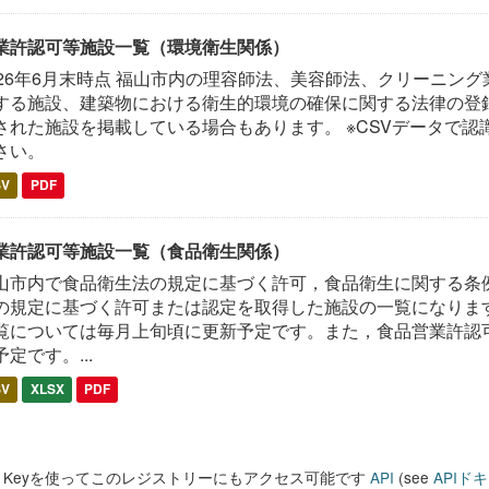
業許認可等施設一覧（環境衛生関係）
026年6月末時点 福山市内の理容師法、美容師法、クリーニン
する施設、建築物における衛生的環境の確保に関する法律の登録
された施設を掲載している場合もあります。 ※CSVデータで認
さい。
SV
PDF
業許認可等施設一覧（食品衛生関係）
山市内で食品衛生法の規定に基づく許可，食品衛生に関する条
の規定に基づく許可または認定を取得した施設の一覧になります
覧については毎月上旬頃に更新予定です。また，食品営業許認
予定です。...
SV
XLSX
PDF
PI Keyを使ってこのレジストリーにもアクセス可能です
API
(see
APIド