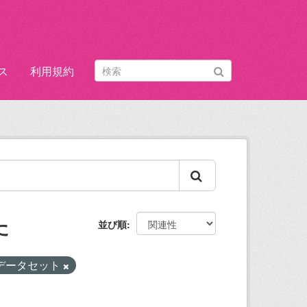
ス
利用規約
た
並び順
データセット