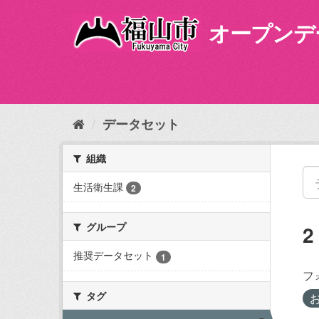
ス
キ
オープンデ
ッ
プ
し
て
内
容
データセット
へ
組織
生活衛生課
2
グループ
推奨データセット
1
フ
タグ