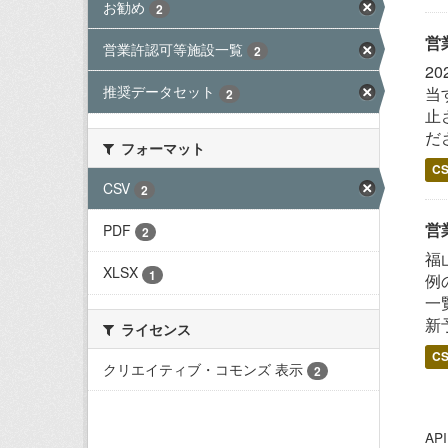
お勧め
2
営
営業許認可等施設一覧
2
2
推奨データセット
当
2
止
だ
フォーマット
C
CSV
2
営
PDF
2
福
XLSX
1
例
一
新
ライセンス
C
クリエイティブ・コモンズ 表示
2
A