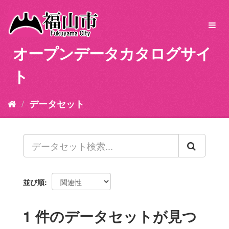
ス
キ
Toggl
ッ
navig
プ
オープンデータカタログサイ
し
て
ト
内
容
へ
データセット
並び順
1 件のデータセットが見つ