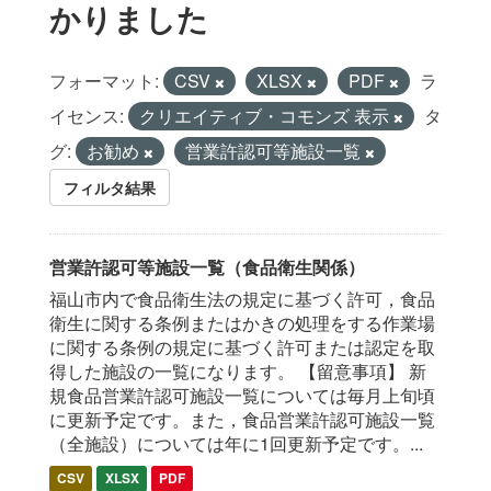
かりました
フォーマット:
CSV
XLSX
PDF
ラ
イセンス:
クリエイティブ・コモンズ 表示
タ
グ:
お勧め
営業許認可等施設一覧
フィルタ結果
営業許認可等施設一覧（食品衛生関係）
福山市内で食品衛生法の規定に基づく許可，食品
衛生に関する条例またはかきの処理をする作業場
に関する条例の規定に基づく許可または認定を取
得した施設の一覧になります。 【留意事項】 新
規食品営業許認可施設一覧については毎月上旬頃
に更新予定です。また，食品営業許認可施設一覧
（全施設）については年に1回更新予定です。...
CSV
XLSX
PDF