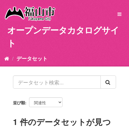
ス
キ
Toggl
ッ
navig
プ
オープンデータカタログサイ
し
て
ト
内
容
へ
データセット
並び順
1 件のデータセットが見つ