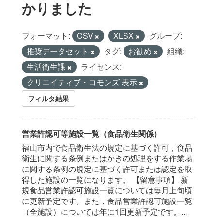
かりました
フォーマット:
CSV
XLSX
グループ:
推奨データセット
タグ:
お勧め
組織:
生活衛生課
ライセンス:
クリエイティブ・コモンズ 表示
フィルタ結果
営業許認可等施設一覧（食品衛生関係）
福山市内で食品衛生法の規定に基づく許可，食品
衛生に関する条例またはかきの処理をする作業場
に関する条例の規定に基づく許可または認定を取
得した施設の一覧になります。 【留意事項】 新
規食品営業許認可施設一覧については毎月上旬頃
に更新予定です。また，食品営業許認可施設一覧
（全施設）については年に1回更新予定です。...