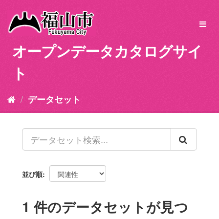
ス
キ
Toggl
ッ
navig
プ
オープンデータカタログサイ
し
て
ト
内
容
へ
データセット
並び順
1 件のデータセットが見つ