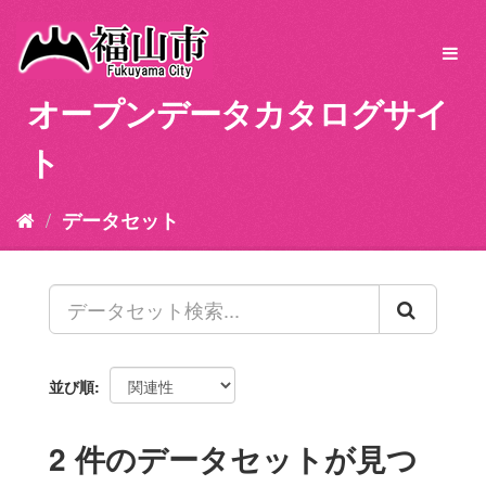
ス
キ
Toggl
ッ
navig
プ
オープンデータカタログサイ
し
て
ト
内
容
へ
データセット
並び順
2 件のデータセットが見つ