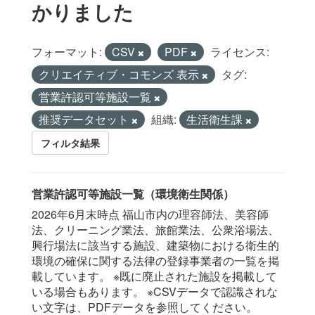
かりました
フォーマット:
CSV
PDF
ライセンス:
クリエイティブ・コモンズ 表示
タグ:
営業許認可等施設一覧
推奨データセット
組織:
生活衛生課
フィルタ結果
営業許認可等施設一覧（環境衛生関係）
2026年6月末時点 福山市内の理容師法、美容師
法、クリーニング業法、旅館業法、公衆浴場法、
興行場法に該当する施設、建築物における衛生的
環境の確保に関する法律の登録事業者の一覧を掲
載しています。 ※既に廃止された施設を掲載して
いる場合もあります。 ※CSVデータで認識されな
い文字は、PDFデータを参照してください。