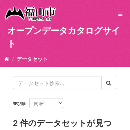
ス
キ
Toggl
ッ
navig
プ
オープンデータカタログサイ
し
て
ト
内
容
へ
データセット
並び順
2 件のデータセットが見つ