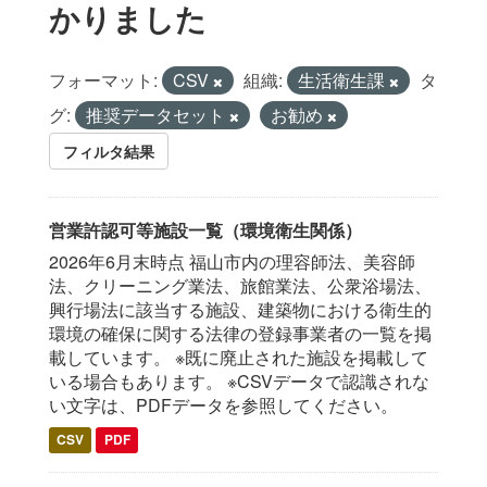
かりました
フォーマット:
CSV
組織:
生活衛生課
タ
グ:
推奨データセット
お勧め
フィルタ結果
営業許認可等施設一覧（環境衛生関係）
2026年6月末時点 福山市内の理容師法、美容師
法、クリーニング業法、旅館業法、公衆浴場法、
興行場法に該当する施設、建築物における衛生的
環境の確保に関する法律の登録事業者の一覧を掲
載しています。 ※既に廃止された施設を掲載して
いる場合もあります。 ※CSVデータで認識されな
い文字は、PDFデータを参照してください。
CSV
PDF