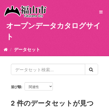
ス
キ
Toggl
ッ
navig
プ
オープンデータカタログサイ
し
て
ト
内
容
へ
データセット
並び順
2 件のデータセットが見つ