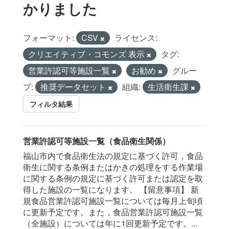
かりました
フォーマット:
CSV
ライセンス:
クリエイティブ・コモンズ 表示
タグ:
営業許認可等施設一覧
お勧め
グルー
プ:
推奨データセット
組織:
生活衛生課
フィルタ結果
営業許認可等施設一覧（食品衛生関係）
福山市内で食品衛生法の規定に基づく許可，食品
衛生に関する条例またはかきの処理をする作業場
に関する条例の規定に基づく許可または認定を取
得した施設の一覧になります。 【留意事項】 新
規食品営業許認可施設一覧については毎月上旬頃
に更新予定です。また，食品営業許認可施設一覧
（全施設）については年に1回更新予定です。...