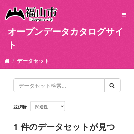
ス
キ
Toggl
ッ
navig
プ
オープンデータカタログサイ
し
て
ト
内
容
へ
データセット
並び順
1 件のデータセットが見つ