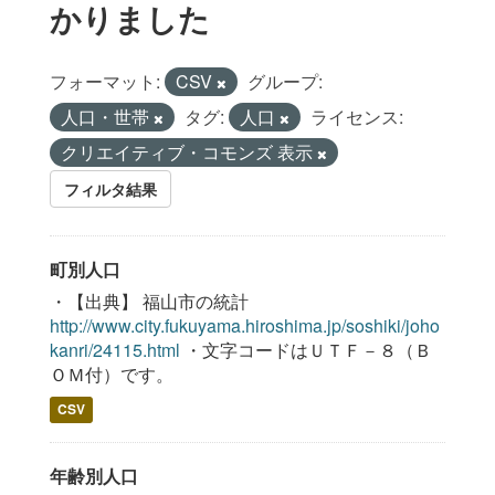
かりました
フォーマット:
CSV
グループ:
人口・世帯
タグ:
人口
ライセンス:
クリエイティブ・コモンズ 表示
フィルタ結果
町別人口
・【出典】 福山市の統計
http://www.city.fukuyama.hiroshima.jp/soshiki/joho
kanri/24115.html
・文字コードはＵＴＦ－８（Ｂ
ＯＭ付）です。
CSV
年齢別人口