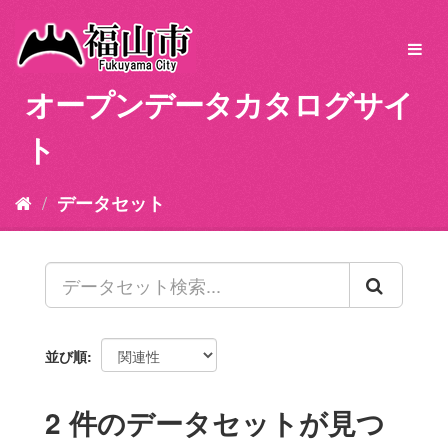
ス
キ
Toggl
ッ
navig
プ
オープンデータカタログサイ
し
て
ト
内
容
へ
データセット
並び順
2 件のデータセットが見つ