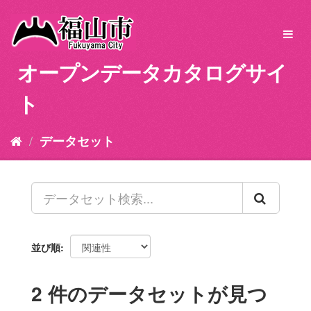
ス
キ
Toggl
ッ
navig
プ
オープンデータカタログサイ
し
て
ト
内
容
へ
データセット
並び順
2 件のデータセットが見つ