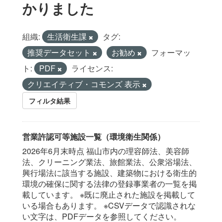
かりました
組織:
生活衛生課
タグ:
推奨データセット
お勧め
フォーマッ
ト:
PDF
ライセンス:
クリエイティブ・コモンズ 表示
フィルタ結果
営業許認可等施設一覧（環境衛生関係）
2026年6月末時点 福山市内の理容師法、美容師
法、クリーニング業法、旅館業法、公衆浴場法、
興行場法に該当する施設、建築物における衛生的
環境の確保に関する法律の登録事業者の一覧を掲
載しています。 ※既に廃止された施設を掲載して
いる場合もあります。 ※CSVデータで認識されな
い文字は、PDFデータを参照してください。