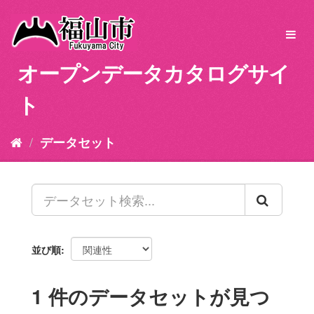
ス
キ
Toggl
ッ
navig
プ
オープンデータカタログサイ
し
て
ト
内
容
へ
データセット
並び順
1 件のデータセットが見つ