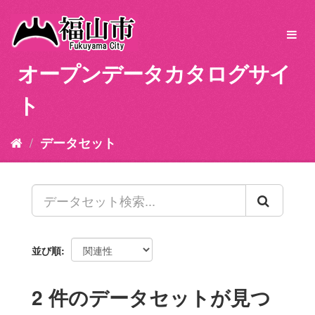
ス
キ
Toggl
ッ
navig
プ
オープンデータカタログサイ
し
て
ト
内
容
へ
データセット
並び順
2 件のデータセットが見つ