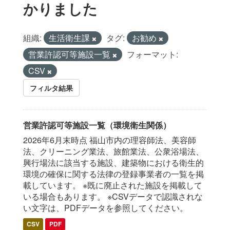
かりました
組織:
生活衛生課
タグ:
お勧め
営業許認可等施設一覧
フォーマット:
CSV
フィルタ結果
営業許認可等施設一覧（環境衛生関係）
2026年6月末時点 福山市内の理容師法、美容師
法、クリーニング業法、旅館業法、公衆浴場法、
興行場法に該当する施設、建築物における衛生的
環境の確保に関する法律の登録事業者の一覧を掲
載しています。 ※既に廃止された施設を掲載して
いる場合もあります。 ※CSVデータで認識されな
い文字は、PDFデータを参照してください。
CSV
PDF