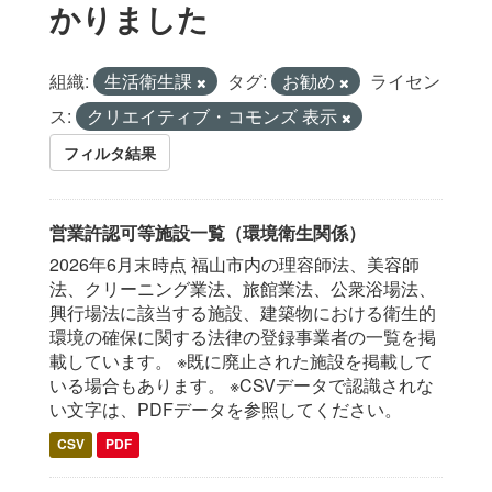
かりました
組織:
生活衛生課
タグ:
お勧め
ライセン
ス:
クリエイティブ・コモンズ 表示
フィルタ結果
営業許認可等施設一覧（環境衛生関係）
2026年6月末時点 福山市内の理容師法、美容師
法、クリーニング業法、旅館業法、公衆浴場法、
興行場法に該当する施設、建築物における衛生的
環境の確保に関する法律の登録事業者の一覧を掲
載しています。 ※既に廃止された施設を掲載して
いる場合もあります。 ※CSVデータで認識されな
い文字は、PDFデータを参照してください。
CSV
PDF