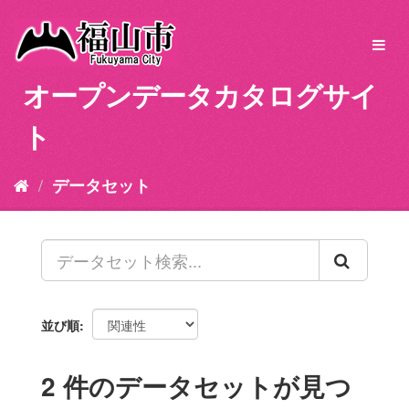
ス
キ
Toggl
ッ
navig
プ
オープンデータカタログサイ
し
て
ト
内
容
へ
データセット
並び順
2 件のデータセットが見つ