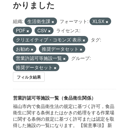
かりました
組織:
生活衛生課
フォーマット:
XLSX
PDF
CSV
ライセンス:
クリエイティブ・コモンズ 表示
タグ:
お勧め
推奨データセット
営業許認可等施設一覧
グループ:
推奨データセット
フィルタ結果
営業許認可等施設一覧（食品衛生関係）
福山市内で食品衛生法の規定に基づく許可，食品
衛生に関する条例またはかきの処理をする作業場
に関する条例の規定に基づく許可または認定を取
得した施設の一覧になります。 【留意事項】 新