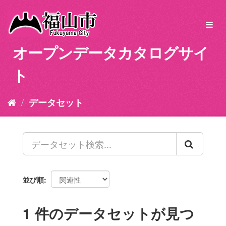
ス
キ
Toggl
ッ
navig
プ
オープンデータカタログサイ
し
て
ト
内
容
へ
データセット
並び順
1 件のデータセットが見つ