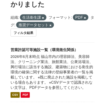
かりました
組織:
生活衛生課
フォーマット:
PDF
タ
グ:
推奨データセット
フィルタ結果
営業許認可等施設一覧（環境衛生関係）
2026年6月末時点 福山市内の理容師法、美容師
法、クリーニング業法、旅館業法、公衆浴場法、
興行場法に該当する施設、建築物における衛生的
環境の確保に関する法律の登録事業者の一覧を掲
載しています。 ※既に廃止された施設を掲載して
いる場合もあります。 ※CSVデータで認識されな
い文字は、PDFデータを参照してください。
CSV
PDF