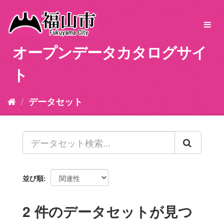
ス
キ
Toggl
ッ
navig
プ
オープンデータカタログサイ
し
て
ト
内
容
へ
データセット
並び順
2 件のデータセットが見つ