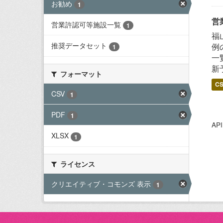
お勧め
1
営
営業許認可等施設一覧
1
福
推奨データセット
例
1
一
新
フォーマット
C
CSV
1
PDF
1
A
XLSX
1
ライセンス
クリエイティブ・コモンズ 表示
1