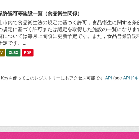
業許認可等施設一覧（食品衛生関係）
山市内で食品衛生法の規定に基づく許可，食品衛生に関する条
の規定に基づく許可または認定を取得した施設の一覧になります
覧については毎月上旬頃に更新予定です。また，食品営業許認
予定です。...
SV
XLSX
PDF
PI Keyを使ってこのレジストリーにもアクセス可能です
API
(see
APIド