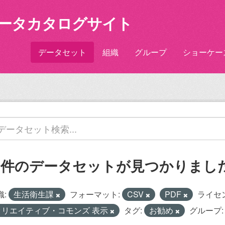
ータカタログサイト
データセット
組織
グループ
ショーケー
1 件のデータセットが見つかりまし
織:
生活衛生課
フォーマット:
CSV
PDF
ライセ
クリエイティブ・コモンズ 表示
タグ:
お勧め
グループ: