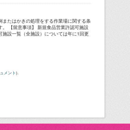
例またはかきの処理をする作業場に関する条
。 【留意事項】 新規食品営業許認可施設
可施設一覧（全施設）については年に1回更
キュメント
).