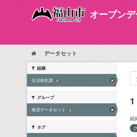
ス
キ
オープンデ
ッ
プ
し
て
内
容
データセット
へ
組織
生活衛生課
1
グループ
推奨データセット
1
組
タグ