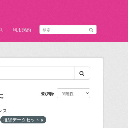
ス
利用規約
た
並び順
ンス:
推奨データセット