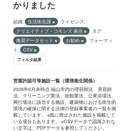
かりました
組織:
生活衛生課
ライセンス:
クリエイティブ・コモンズ 表示
タグ:
推奨データセット
お勧め
フォーマッ
ト:
CSV
フィルタ結果
営業許認可等施設一覧（環境衛生関係）
2026年6月末時点 福山市内の理容師法、美容師
法、クリーニング業法、旅館業法、公衆浴場法、
興行場法に該当する施設、建築物における衛生的
環境の確保に関する法律の登録事業者の一覧を掲
載しています。 ※既に廃止された施設を掲載して
いる場合もあります。 ※CSVデータで認識されな
い文字は、PDFデータを参照してください。