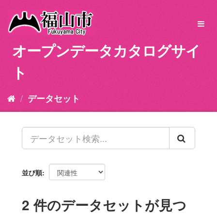
ス
キ
Toggl
ッ
navig
プ
オープンデータカタログサイ
し
て
ト
内
容
へ
データセット
並び順
2 件のデータセットが見つ