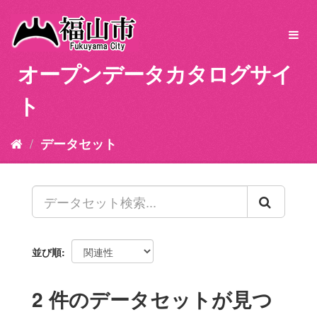
ス
キ
Toggl
ッ
navig
プ
オープンデータカタログサイ
し
て
ト
内
容
へ
データセット
並び順
2 件のデータセットが見つ