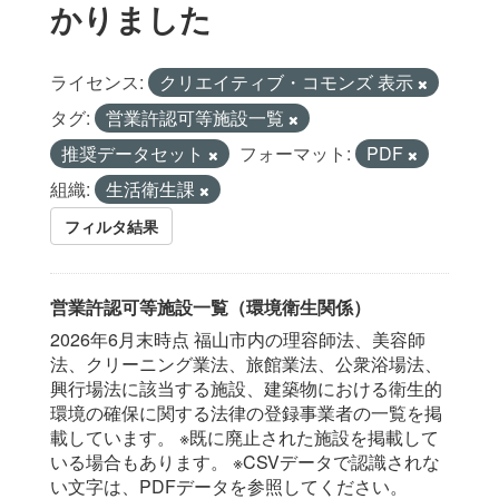
かりました
ライセンス:
クリエイティブ・コモンズ 表示
タグ:
営業許認可等施設一覧
推奨データセット
フォーマット:
PDF
組織:
生活衛生課
フィルタ結果
営業許認可等施設一覧（環境衛生関係）
2026年6月末時点 福山市内の理容師法、美容師
法、クリーニング業法、旅館業法、公衆浴場法、
興行場法に該当する施設、建築物における衛生的
環境の確保に関する法律の登録事業者の一覧を掲
載しています。 ※既に廃止された施設を掲載して
いる場合もあります。 ※CSVデータで認識されな
い文字は、PDFデータを参照してください。