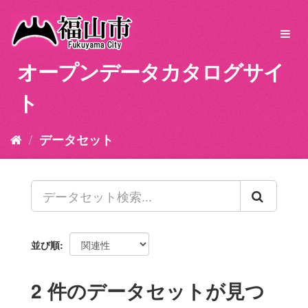
ス
キ
Toggl
ッ
navig
プ
オープンデータカタログサイ
し
て
ト
内
容
へ
データセット
並び順
2 件のデータセットが見つ