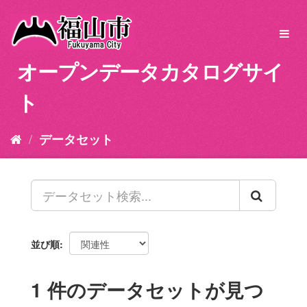
ス
キ
Toggl
ッ
navig
プ
オープンデータカタログサイ
し
て
ト
内
容
へ
データセット
並び順
1 件のデータセットが見つ