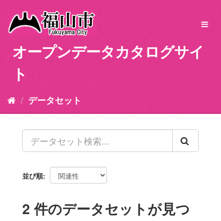
ス
キ
Toggl
ッ
navig
プ
オープンデータカタログサイ
し
て
ト
内
容
へ
データセット
並び順
2 件のデータセットが見つ