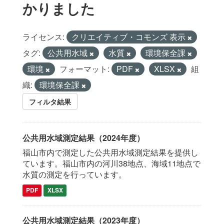
かりました
ライセンス:
クリエイティブ・コモンズ 表示
タグ:
公共用水域
水質
環境保全課
環境
フォーマット:
PDF
XLSX
組
織:
環境保全課
フィルタ結果
公共用水域測定結果（2024年度）
福山市内で測定した公共用水域測定結果を提供し
ています。福山市内の河川38地点、海域11地点で
水質の測定を行っています。
PDF
XLSX
公共用水域測定結果（2023年度）