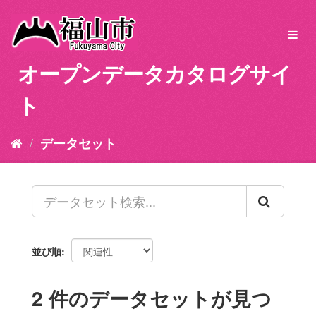
ス
キ
Toggl
ッ
navig
プ
オープンデータカタログサイ
し
て
ト
内
容
へ
データセット
並び順
2 件のデータセットが見つ