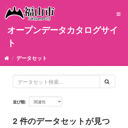
ス
キ
Toggl
ッ
navig
プ
オープンデータカタログサイ
し
て
ト
内
容
へ
データセット
並び順
2 件のデータセットが見つ