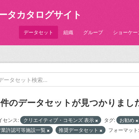
ータカタログサイト
データセット
組織
グループ
ショーケー
1 件のデータセットが見つかりまし
イセンス:
クリエイティブ・コモンズ 表示
タグ:
お勧め
営業許認可等施設一覧
推奨データセット
フォーマット