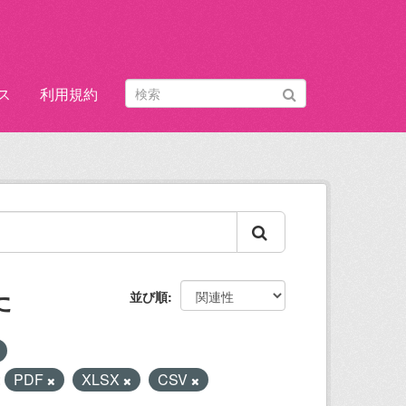
ス
利用規約
た
並び順
:
PDF
XLSX
CSV