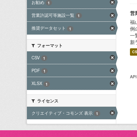
お勧め
1
営
営業許認可等施設一覧
1
福
推奨データセット
例
1
一
新
フォーマット
C
CSV
1
PDF
1
A
XLSX
1
ライセンス
クリエイティブ・コモンズ 表示
1