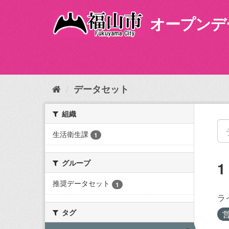
ス
キ
オープンデ
ッ
プ
し
て
内
容
データセット
へ
組織
生活衛生課
1
グループ
推奨データセット
1
ラ
タグ