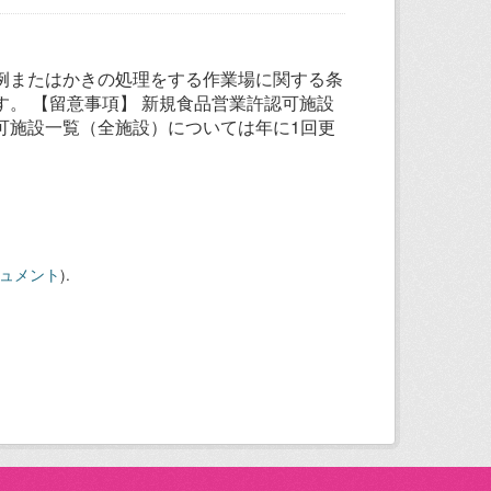
例またはかきの処理をする作業場に関する条
。 【留意事項】 新規食品営業許認可施設
可施設一覧（全施設）については年に1回更
キュメント
).