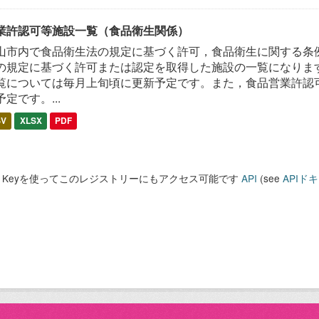
業許認可等施設一覧（食品衛生関係）
山市内で食品衛生法の規定に基づく許可，食品衛生に関する条
の規定に基づく許可または認定を取得した施設の一覧になります
覧については毎月上旬頃に更新予定です。また，食品営業許認
予定です。...
SV
XLSX
PDF
PI Keyを使ってこのレジストリーにもアクセス可能です
API
(see
APIド