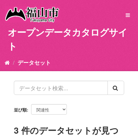
ス
キ
Toggl
ッ
navig
プ
オープンデータカタログサイ
し
て
ト
内
容
へ
データセット
並び順
3 件のデータセットが見つ