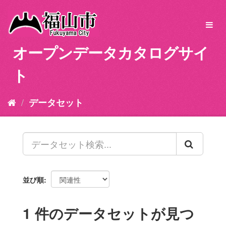
ス
キ
Toggl
ッ
navig
プ
オープンデータカタログサイ
し
て
ト
内
容
へ
データセット
並び順
1 件のデータセットが見つ