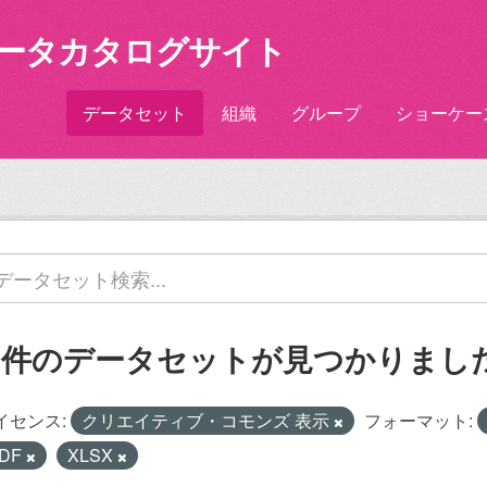
ータカタログサイト
データセット
組織
グループ
ショーケー
3 件のデータセットが見つかりまし
イセンス:
クリエイティブ・コモンズ 表示
フォーマット:
DF
XLSX