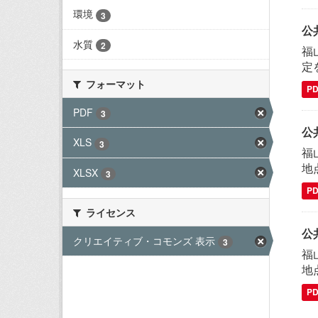
環境
3
公
水質
2
福
定
フォーマット
P
PDF
3
公
XLS
3
福
地
XLSX
3
P
ライセンス
公
クリエイティブ・コモンズ 表示
3
福
地
P