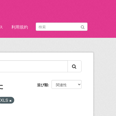
ス
利用規約
た
並び順
XLS