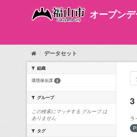
ス
キ
オープンデ
ッ
プ
し
て
内
容
データセット
へ
組織
環境保全課
3
グループ
この検索にマッチする グループ は
ありません
ラ
P
タグ