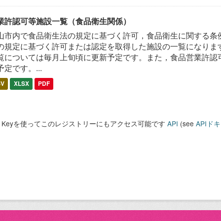
業許認可等施設一覧（食品衛生関係）
山市内で食品衛生法の規定に基づく許可，食品衛生に関する条
の規定に基づく許可または認定を取得した施設の一覧になります
覧については毎月上旬頃に更新予定です。また，食品営業許認
予定です。...
SV
XLSX
PDF
PI Keyを使ってこのレジストリーにもアクセス可能です
API
(see
APIド