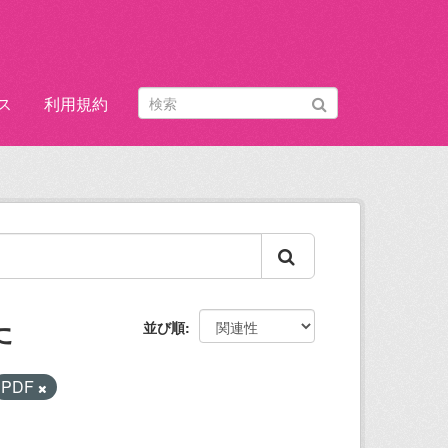
ス
利用規約
た
並び順
PDF