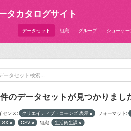
ータカタログサイト
データセット
組織
グループ
ショーケー
1 件のデータセットが見つかりまし
イセンス:
クリエイティブ・コモンズ 表示
フォーマット:
LSX
CSV
組織:
生活衛生課