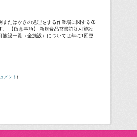
例またはかきの処理をする作業場に関する条
。 【留意事項】 新規食品営業許認可施設
可施設一覧（全施設）については年に1回更
キュメント
).