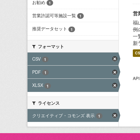
お勧め
1
営
営業許認可等施設一覧
1
福
推奨データセット
例
1
一
新
フォーマット
C
CSV
1
PDF
1
A
XLSX
1
ライセンス
クリエイティブ・コモンズ 表示
1