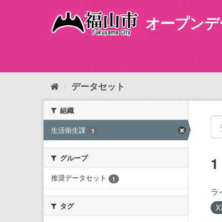
ス
キ
オープンデ
ッ
プ
し
て
内
容
データセット
へ
組織
生活衛生課
1
グループ
推奨データセット
1
ラ
タグ
X