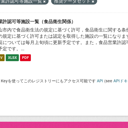
営業許認可等施設一覧
推奨データセット
業許認可等施設一覧（食品衛生関係）
山市内で食品衛生法の規定に基づく許可，食品衛生に関する条
の規定に基づく許可または認定を取得した施設の一覧になります
覧については毎月上旬頃に更新予定です。また，食品営業許認
予定です。...
SV
XLSX
PDF
PI Keyを使ってこのレジストリーにもアクセス可能です
API
(see
APIド