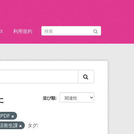
ス
利用規約
た
並び順
PDF
活衛生課
タグ: