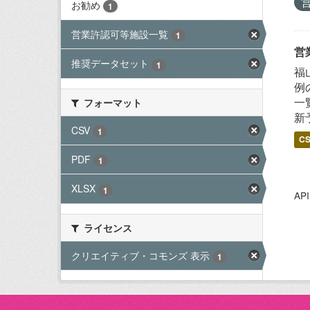
お勧め
1
営業許認可等施設一覧
1
営
推奨データセット
1
福
例
一
フォーマット
新
CSV
1
C
PDF
1
XLSX
1
A
ライセンス
クリエイティブ・コモンズ 表示
1