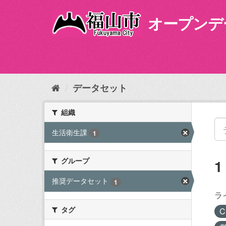
ス
キ
オープンデ
ッ
プ
し
て
内
容
データセット
へ
組織
生活衛生課
1
グループ
推奨データセット
1
ラ
タグ
C