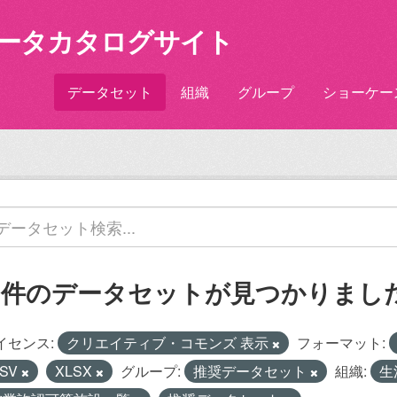
ータカタログサイト
データセット
組織
グループ
ショーケー
1 件のデータセットが見つかりまし
イセンス:
クリエイティブ・コモンズ 表示
フォーマット:
SV
XLSX
グループ:
推奨データセット
組織:
生