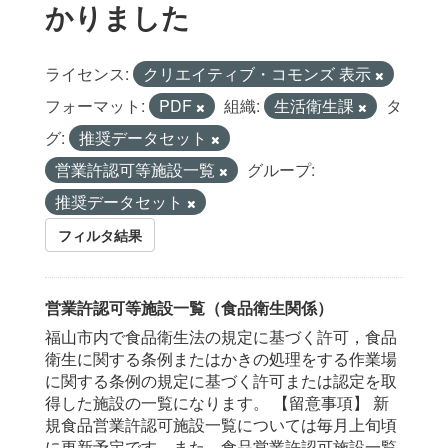
かりました
ライセンス:
クリエイティブ・コモンズ 表示
フォーマット:
PDF
組織:
生活衛生課
タ
グ:
推奨データセット
営業許認可等施設一覧
グループ:
推奨データセット
フィルタ結果
営業許認可等施設一覧（食品衛生関係）
福山市内で食品衛生法の規定に基づく許可，食品
衛生に関する条例またはかきの処理をする作業場
に関する条例の規定に基づく許可または認定を取
得した施設の一覧になります。 【留意事項】 新
規食品営業許認可施設一覧については毎月上旬頃
に更新予定です。また，食品営業許認可施設一覧