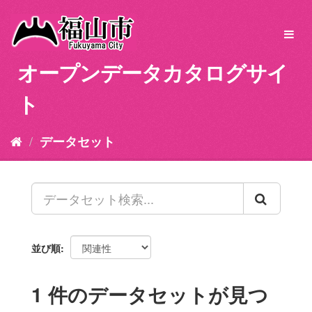
ス
キ
Toggl
ッ
navig
プ
オープンデータカタログサイ
し
て
ト
内
容
へ
データセット
並び順
1 件のデータセットが見つ