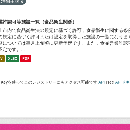
生活衛生課
業許認可等施設一覧（食品衛生関係）
山市内で食品衛生法の規定に基づく許可，食品衛生に関する条
の規定に基づく許可または認定を取得した施設の一覧になります
覧については毎月上旬頃に更新予定です。また，食品営業許認
予定です。...
SV
XLSX
PDF
PI Keyを使ってこのレジストリーにもアクセス可能です
API
(see
APIド