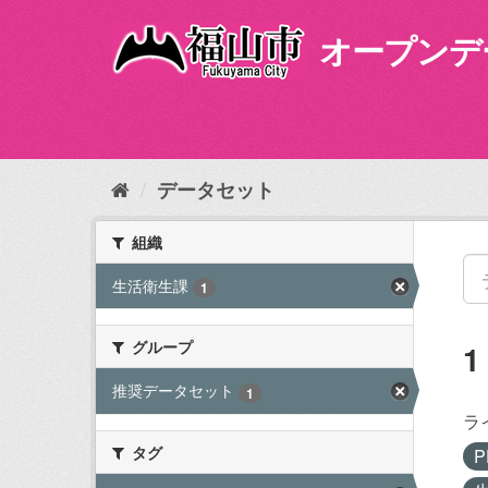
ス
キ
オープンデ
ッ
プ
し
て
内
容
データセット
へ
組織
生活衛生課
1
グループ
推奨データセット
1
ラ
タグ
P