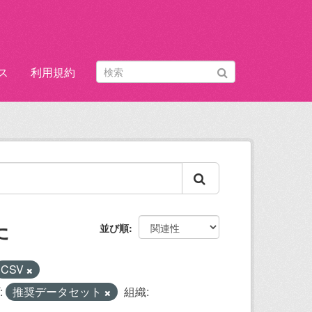
ス
利用規約
た
並び順
CSV
:
推奨データセット
組織: