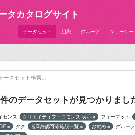
ータカタログサイト
データセット
組織
グループ
ショーケー
1 件のデータセットが見つかりまし
イセンス:
クリエイティブ・コモンズ 表示
フォーマット:
DF
タグ:
営業許認可等施設一覧
お勧め
グループ