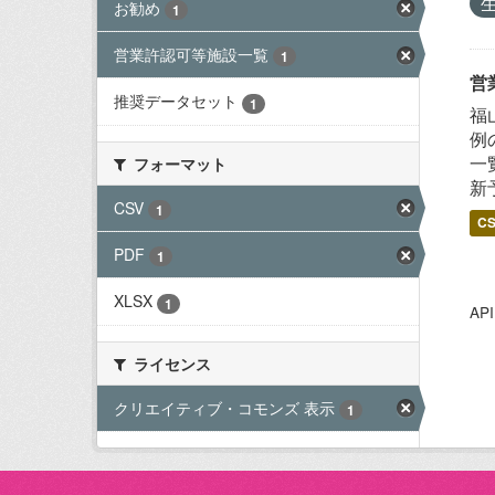
お勧め
1
営業許認可等施設一覧
1
営
推奨データセット
1
福
例
一
フォーマット
新
CSV
1
C
PDF
1
XLSX
1
A
ライセンス
クリエイティブ・コモンズ 表示
1