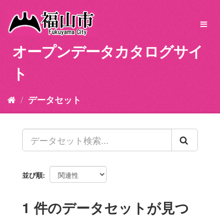
ス
キ
Toggl
ッ
navig
プ
オープンデータカタログサイ
し
て
ト
内
容
へ
データセット
並び順
1 件のデータセットが見つ