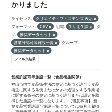
かりました
ライセンス:
クリエイティブ・コモンズ 表示
フォーマット:
CSV
組織:
生活衛生課
タ
グ:
推奨データセット
営業許認可等施設一覧
グループ:
推奨データセット
フィルタ結果
営業許認可等施設一覧（食品衛生関係）
福山市内で食品衛生法の規定に基づく許可，食品
衛生に関する条例またはかきの処理をする作業場
に関する条例の規定に基づく許可または認定を取
得した施設の一覧になります。 【留意事項】 新
規食品営業許認可施設一覧については毎月上旬頃
に更新予定です。また，食品営業許認可施設一覧